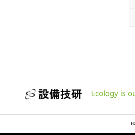
Ecology is o
H